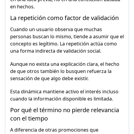
en hechos.
La repetición como factor de validación
Cuando un usuario observa que muchas
personas buscan lo mismo, tiende a asumir que el
concepto es legítimo. La repetición actúa como
una forma indirecta de validación social.
Aunque no exista una explicación clara, el hecho
de que otros también lo busquen refuerza la
sensación de que algo debe existir.
Esta dinámica mantiene activo el interés incluso
cuando la información disponible es limitada.
Por qué el término no pierde relevancia
con el tiempo
A diferencia de otras promociones que