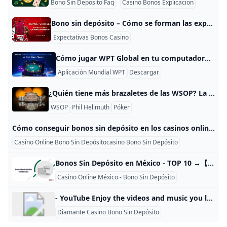
Bono Sin Deposito Faq
Casino Bonos Explicacion
Busqued
Bono sin depósito – Cómo se forman las expectativas económicas En México, muchas personas llegan al término bono sin depósito con una interpretación económica muy directa. La expresión parece indicar que existe una recompensa que no requiere inversión previa, lo cual genera una expectativa inmediata de ganancia. Esta interpretación no aparece de la nada. Se forma a partir del lenguaje cotidiano, donde palabras como bono o regalo suelen asociarse con un beneficio tangible. Al trasladarse ese lenguaje al entorno digital, la expectativa se mantiene incluso sin una explicación completa.
Expectativas Bonos Casino
Dinero Gratis Confusion
Bono
Cómo jugar WPT Global en tu computadora 2024 Cómo jugar WPT Global en tu ordenador Descarga del software 1. Visite el sitio oficial: vaya al sitio web de WPT Global o utilice enlaces de afiliados proporcionados por los sitios de noticias sobre póquer. 2. Inicie la descarga: haga clic en el botón “Descargar” específico de su sistema operativo ( Windows o Mac). 3. Instale la aplicación: 3.1 Para Windows: Abra el archivo descargado desde su carpeta “Descargas”. Siga las instrucciones de instalación.
Aplicación Mundial WPT
Descargar
¿Quién tiene más brazaletes de las WSOP? La Serie Mundial de Póquer (WSOP) es uno de los torneos de póquer más prestigiosos del mundo, y ganar un brazalete es uno de los mayores honores que puede lograr un jugador de póquer. Con múltiples eventos que se celebran cada año, la competencia por estas codiciadas pulseras es feroz. Pero entre todos los jugadores que han ganado brazaletes de las WSOP, hay un jugador que destaca por encima del resto.
WSOP
Phil Hellmuth
Póker
Cómo conseguir bonos sin depósito en los casinos online No necesita depositar para recibir un bono. Así funciona esta modalidad y cuáles casinos online de Colombia la ofrecen. | Casino | futbolred.com Así funcionan los casinos con bonos sin depósito en Colombia. Casino Casino online Jeison Cifuentes Casino Apuestas
Casino Online Bono Sin Depósitocasino Bono Sin Depósito
Bonos Sin Depósito en México - TOP 10 →【2024】 Bonos sin depósito México → Casas de apuestas con bonos sin depósito ✔ Sitios 100% seguros ✔ → ¿Cuáles son los casinos que dan bonos sin deposito? Opinión Bono sin depósito 500 MXN - Rollover:x1 - Tiempo limite:15 días Regístrate Opinión Bono sin depósito 500 MXN - Rollover:x50 - Tiempo limite:7 días Regístrate Opinión Bono sin depósito 1000 MXN - Rollover:x10 - Tiempo limite:30 días Regístrate Opinión Apuesta gratis 200 MXN - Rollover:x1 Regístrate Opinión Bono sin depósito 500 MXN - Rollover:x8 - Tiempo limite:7 días Regístrate Opinión Bono sin depósito 500 MXN - Rollover:x10 - Tiempo limite:3 días Regístrate Opinión Consultar bono Regístrate Opinión Bono sin depósito 700 MXN - Rollover:x50 - Tiempo limite:24 horas Regístrate Opinión Apuesta gratis $100 + $100 para Lighting Roulette Regístrate Increíbles bonos sin depósito en México A continuación, te explicamos cómo valoramos los 5 mejores bonos sin depósito en México y por qué.
Casino Online México - Bono Sin Depósito
- YouTube Enjoy the videos and music you love, upload original content, and share it all with friends, family, and the world on YouTube.
Diamante Casino Bono Sin Depósito