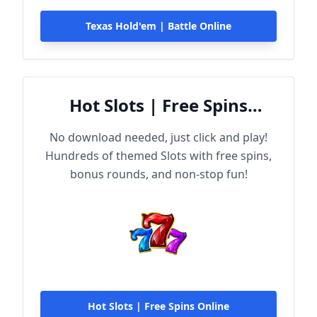
Texas Hold'em | Battle Online
Hot Slots | Free Spins
Online
No download needed, just click and play!
Hundreds of themed Slots with free spins,
bonus rounds, and non-stop fun!
Hot Slots | Free Spins Online