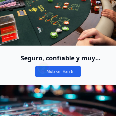
Seguro, confiable y muy
divertido
Mulakan Hari Ini
Notifications