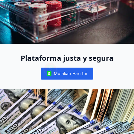
Plataforma justa y segura
Mulakan Hari Ini
Notifications