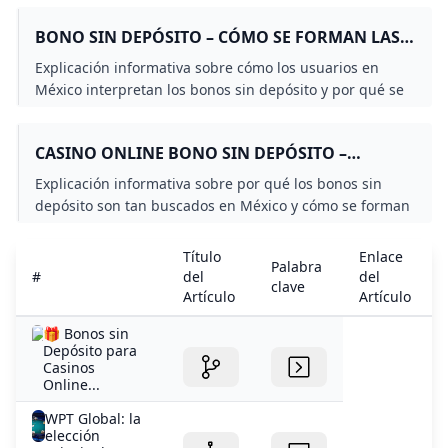
BONO SIN DEPÓSITO – CÓMO SE FORMAN LAS
EXPECTATIVAS ECONÓMICAS
Explicación informativa sobre cómo los usuarios en
México interpretan los bonos sin depósito y por qué se
asocian con dinero real.
CASINO ONLINE BONO SIN DEPÓSITO –
PREGUNTAS FRECUENTES Y ACLARACIONES
Explicación informativa sobre por qué los bonos sin
depósito son tan buscados en México y cómo se forman
las expectativas alrededor de estas ofertas.
Título
Enlace
Palabra
#
del
del
clave
Artículo
Artículo
🎁 Bonos sin
Depósito para
Casinos
Online...
WPT Global: la
elección