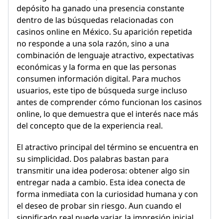
depósito ha ganado una presencia constante
dentro de las búsquedas relacionadas con
casinos online en México. Su aparición repetida
no responde a una sola razón, sino a una
combinación de lenguaje atractivo, expectativas
económicas y la forma en que las personas
consumen información digital. Para muchos
usuarios, este tipo de búsqueda surge incluso
antes de comprender cómo funcionan los casinos
online, lo que demuestra que el interés nace más
del concepto que de la experiencia real.
El atractivo principal del término se encuentra en
su simplicidad. Dos palabras bastan para
transmitir una idea poderosa: obtener algo sin
entregar nada a cambio. Esta idea conecta de
forma inmediata con la curiosidad humana y con
el deseo de probar sin riesgo. Aun cuando el
significado real puede variar, la impresión inicial