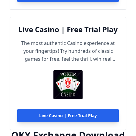
Live Casino | Free Trial Play
The most authentic Casino experience at
your fingertips! Try hundreds of classic
games for free, feel the thrill, win real
rewards!
Live Casino | Free Trial Play
OKX Exchange Download