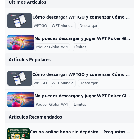
Últimos Artículos
Cómo descargar WPTGO y comenzar Cómo descargar WPTGO y empezar a jugar al póquer online Comenzar a utilizar WPTGO, la plataforma de póquer en línea asociada con el World Poker Tour, es simple y rápido. Siga estos sencillos pasos para descargar el software y configurar su cuenta. Paso 1: Descargue la aplicación WPTGO Para comenzar, haga clic en el botón Descargar ahora en el sitio web de WPTGO. Esta acción iniciará la descarga del software de póquer a su computadora.
WPTGO
WPT Mundial
Descargar
No puedes descargar y jugar WPT Poker Global en los siguientes países y regiones WPT Global Poker es accesible para jugadores en más de 100 países, pero existen restricciones específicas basadas en las regulaciones locales. Por qué no puedes descargar y jugar WPT Poker Global en los siguientes países y regiones Países donde WPT Global es accesible Los jugadores pueden registrarse y descargar WPT Global desde las siguientes regiones: América Latina: Brasil, Argentina, Chile, Costa Rica y varios otros países. Asia: India, Japón, Malasia, Corea del Sur y más.
Póquer Global WPT
Límites
Artículos Populares
Cómo descargar WPTGO y comenzar Cómo descargar WPTGO y empezar a jugar al póquer online Comenzar a utilizar WPTGO, la plataforma de póquer en línea asociada con el World Poker Tour, es simple y rápido. Siga estos sencillos pasos para descargar el software y configurar su cuenta. Paso 1: Descargue la aplicación WPTGO Para comenzar, haga clic en el botón Descargar ahora en el sitio web de WPTGO. Esta acción iniciará la descarga del software de póquer a su computadora.
WPTGO
WPT Mundial
Descargar
No puedes descargar y jugar WPT Poker Global en los siguientes países y regiones WPT Global Poker es accesible para jugadores en más de 100 países, pero existen restricciones específicas basadas en las regulaciones locales. Por qué no puedes descargar y jugar WPT Poker Global en los siguientes países y regiones Países donde WPT Global es accesible Los jugadores pueden registrarse y descargar WPT Global desde las siguientes regiones: América Latina: Brasil, Argentina, Chile, Costa Rica y varios otros países. Asia: India, Japón, Malasia, Corea del Sur y más.
Póquer Global WPT
Límites
Artículos Recomendados
Casino online bono sin depósito – Preguntas frecuentes y aclaraciones Las búsquedas relacionadas con casino online bono sin depósito aparecen con mucha frecuencia entre usuarios en México. Este tipo de consulta suele surgir cuando las personas intentan entender si existen formas de probar un casino sin realizar un pago previo. Con el tiempo, el término se ha vuelto muy popular, aunque su significado real no siempre es claro. Palabras como gratis, regalo o dinero por registrarte suelen aparecer juntas, lo que genera expectativas elevadas.