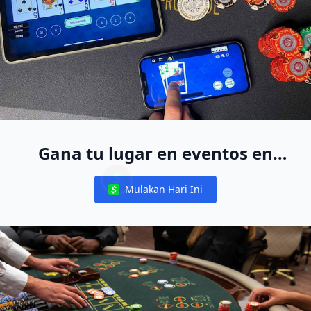
Gana tu lugar en eventos en
vivo del World Poker Free App
Mulakan Hari Ini
alrededor del mundo
Notifications