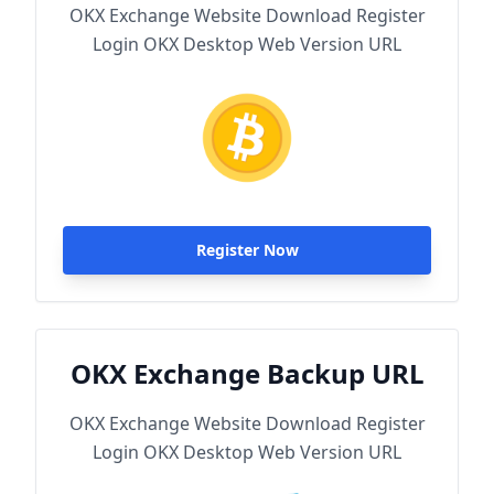
OKX Exchange Website Download Register
Login OKX Desktop Web Version URL
Register Now
OKX Exchange Backup URL
OKX Exchange Website Download Register
Login OKX Desktop Web Version URL