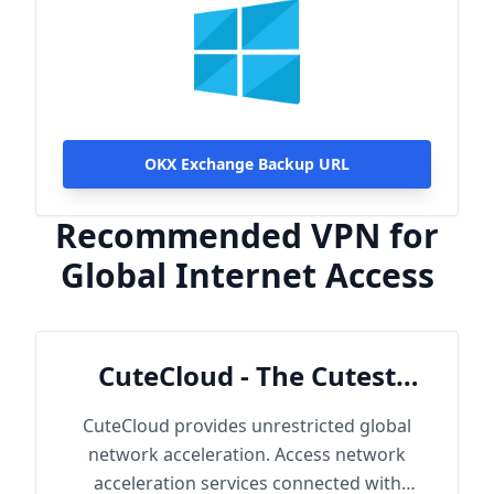
OKX Exchange Backup URL
Recommended VPN for
Global Internet Access
CuteCloud - The Cutest
Cloud
CuteCloud provides unrestricted global
network acceleration. Access network
acceleration services connected with