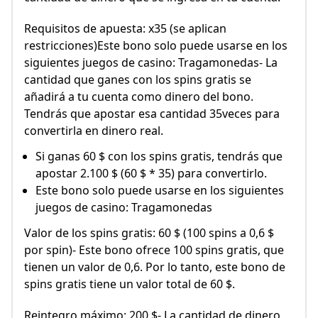
Requisitos de apuesta: x35 (se aplican
restricciones)Este bono solo puede usarse en los
siguientes juegos de casino: Tragamonedas- La
cantidad que ganes con los spins gratis se
añadirá a tu cuenta como dinero del bono.
Tendrás que apostar esa cantidad 35veces para
convertirla en dinero real.
Si ganas 60 $ con los spins gratis, tendrás que
apostar 2.100 $ (60 $ * 35) para convertirlo.
Este bono solo puede usarse en los siguientes
juegos de casino: Tragamonedas
Valor de los spins gratis: 60 $ (100 spins a 0,6 $
por spin)- Este bono ofrece 100 spins gratis, que
tienen un valor de 0,6. Por lo tanto, este bono de
spins gratis tiene un valor total de 60 $.
Reintegro máximo: 200 $- La cantidad de dinero