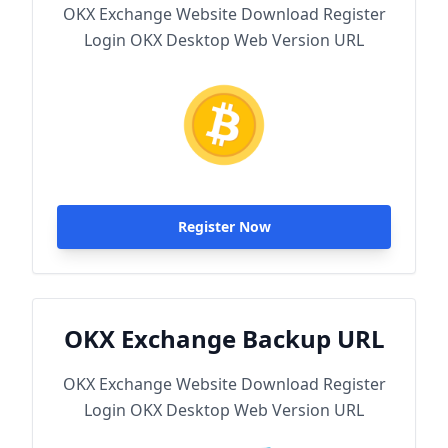
OKX Exchange Website Download Register
Login OKX Desktop Web Version URL
Register Now
OKX Exchange Backup URL
OKX Exchange Website Download Register
Login OKX Desktop Web Version URL