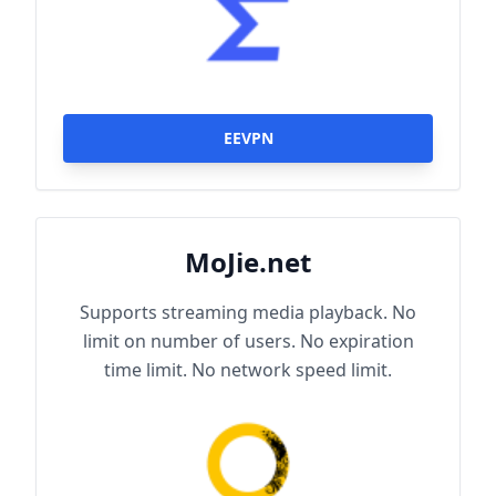
EEVPN
MoJie.net
Supports streaming media playback. No
limit on number of users. No expiration
time limit. No network speed limit.