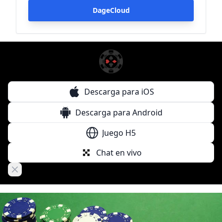
DageCloud
Descarga para iOS
Descarga para Android
Juego H5
Chat en vivo
Close banner