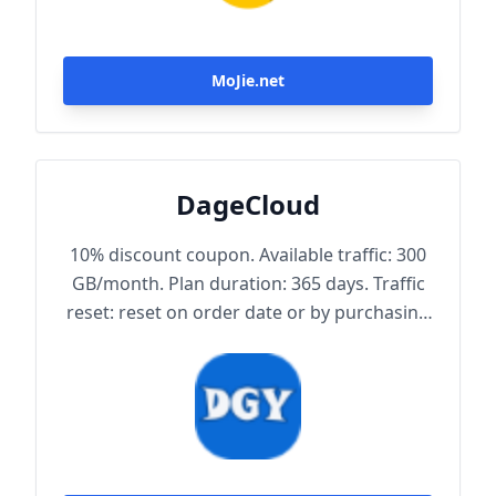
MoJie.net
DageCloud
10% discount coupon. Available traffic: 300
GB/month. Plan duration: 365 days. Traffic
reset: reset on order date or by purchasing
traffic package. Maximum achievable
bandwidth: 1000 Mbps. Node protocol:
Trojan.