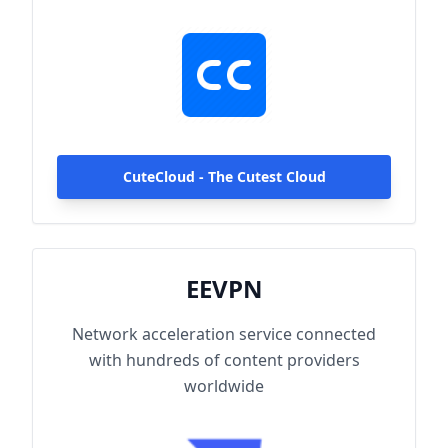
hundreds of content providers worldwide.
With up to 2000Mbps single-line access
capacity and 1000+ high-speed servers
globally, enjoy fast and stable connections
anytime, anywhere.
CuteCloud - The Cutest Cloud
EEVPN
Network acceleration service connected
with hundreds of content providers
worldwide