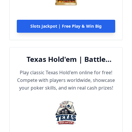
Slots Jackpot | Free Play & Win Big
Texas Hold'em | Battle
Online
Play classic Texas Hold'em online for free!
Compete with players worldwide, showcase
your poker skills, and win real cash prizes!