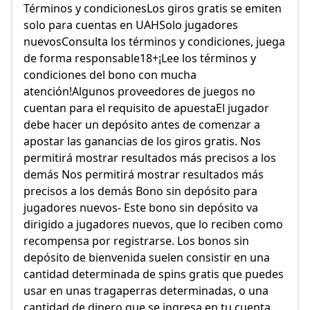
Términos y condicionesLos giros gratis se emiten
solo para cuentas en UAHSolo jugadores
nuevosConsulta los términos y condiciones, juega
de forma responsable18+¡Lee los términos y
condiciones del bono con mucha
atención!Algunos proveedores de juegos no
cuentan para el requisito de apuestaEl jugador
debe hacer un depósito antes de comenzar a
apostar las ganancias de los giros gratis. Nos
permitirá mostrar resultados más precisos a los
demás Nos permitirá mostrar resultados más
precisos a los demás Bono sin depósito para
jugadores nuevos- Este bono sin depósito va
dirigido a jugadores nuevos, que lo reciben como
recompensa por registrarse. Los bonos sin
depósito de bienvenida suelen consistir en una
cantidad determinada de spins gratis que puedes
usar en unas tragaperras determinadas, o una
cantidad de dinero que se ingresa en tu cuenta.