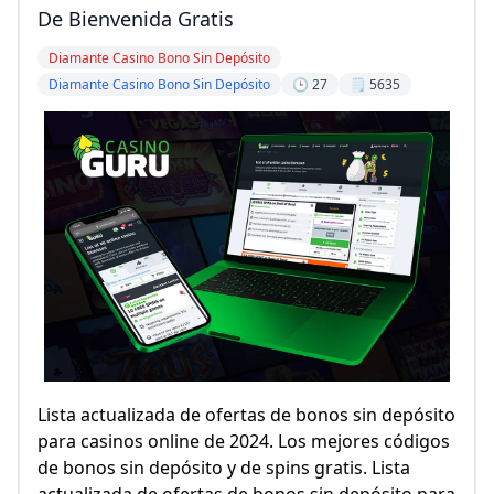
De Bienvenida Gratis
Diamante Casino Bono Sin Depósito
Diamante Casino Bono Sin Depósito
🕒 27
🗒️ 5635
Lista actualizada de ofertas de bonos sin depósito
para casinos online de 2024. Los mejores códigos
de bonos sin depósito y de spins gratis. Lista