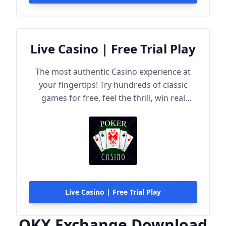
Live Casino | Free Trial Play
The most authentic Casino experience at
your fingertips! Try hundreds of classic
games for free, feel the thrill, win real
rewards!
Live Casino | Free Trial Play
OKX Exchange Download