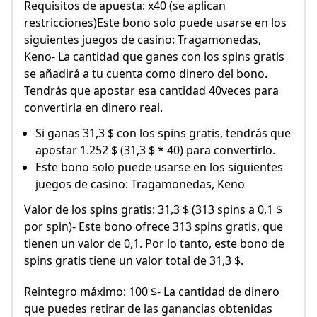
Requisitos de apuesta: x40 (se aplican
restricciones)Este bono solo puede usarse en los
siguientes juegos de casino: Tragamonedas,
Keno- La cantidad que ganes con los spins gratis
se añadirá a tu cuenta como dinero del bono.
Tendrás que apostar esa cantidad 40veces para
convertirla en dinero real.
Si ganas 31,3 $ con los spins gratis, tendrás que
apostar 1.252 $ (31,3 $ * 40) para convertirlo.
Este bono solo puede usarse en los siguientes
juegos de casino: Tragamonedas, Keno
Valor de los spins gratis: 31,3 $ (313 spins a 0,1 $
por spin)- Este bono ofrece 313 spins gratis, que
tienen un valor de 0,1. Por lo tanto, este bono de
spins gratis tiene un valor total de 31,3 $.
Reintegro máximo: 100 $- La cantidad de dinero
que puedes retirar de las ganancias obtenidas