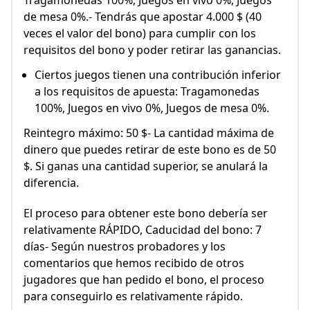
Tragamonedas 100%, Juegos en vivo 0%, Juegos
de mesa 0%.- Tendrás que apostar 4.000 $ (40
veces el valor del bono) para cumplir con los
requisitos del bono y poder retirar las ganancias.
Ciertos juegos tienen una contribución inferior
a los requisitos de apuesta: Tragamonedas
100%, Juegos en vivo 0%, Juegos de mesa 0%.
Reintegro máximo: 50 $- La cantidad máxima de
dinero que puedes retirar de este bono es de 50
$. Si ganas una cantidad superior, se anulará la
diferencia.
El proceso para obtener este bono debería ser
relativamente RÁPIDO, Caducidad del bono: 7
días- Según nuestros probadores y los
comentarios que hemos recibido de otros
jugadores que han pedido el bono, el proceso
para conseguirlo es relativamente rápido.