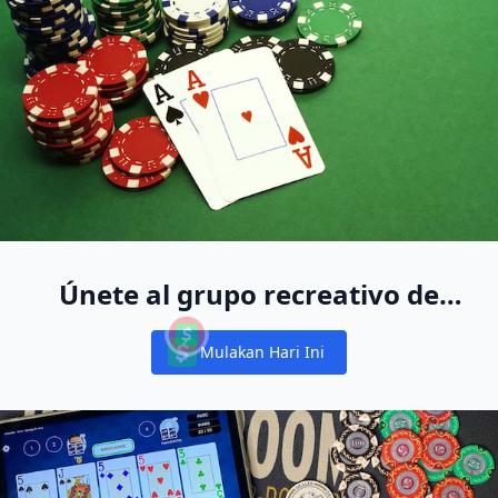
Únete al grupo recreativo de
jugadores de cash game más
Mulakan Hari Ini
grande del mundo
Notifications