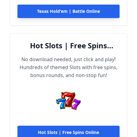
Texas Hold'em | Battle Online
Hot Slots | Free Spins
Online
No download needed, just click and play!
Hundreds of themed Slots with free spins,
bonus rounds, and non-stop fun!
Hot Slots | Free Spins Online