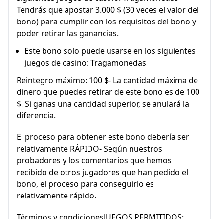
Tendrás que apostar 3.000 $ (30 veces el valor del
bono) para cumplir con los requisitos del bono y
poder retirar las ganancias.
Este bono solo puede usarse en los siguientes
juegos de casino: Tragamonedas
Reintegro máximo: 100 $- La cantidad máxima de
dinero que puedes retirar de este bono es de 100
$. Si ganas una cantidad superior, se anulará la
diferencia.
El proceso para obtener este bono debería ser
relativamente RÁPIDO- Según nuestros
probadores y los comentarios que hemos
recibido de otros jugadores que han pedido el
bono, el proceso para conseguirlo es
relativamente rápido.
Términos y condicionesJUEGOS PERMITIDOS: