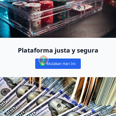
Plataforma justa y segura
Mulakan Hari Ini
Notifications