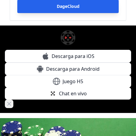
DageCloud
Descarga para iOS
Descarga para Android
Juego H5
Chat en vivo
Close banner