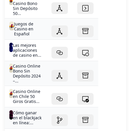
Casino Bono
Sin Depósito
50...
Juegos de
Casino en
Español
Las mejores
aplicaciones
de casino en...
Casino Online
Bono Sin
Depósito 2024
–...
Casino Online
en Chile 50
Giros Gratis...
Cómo ganar
en el blackjack
en línea:...