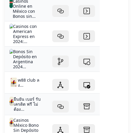
Casinos
carte blackjack live no había juegos de bonificación.
Online en
Casinos Online Bonos Gratis Sin Deposito Aprovecha los
México con
Bonos sin...
juegos de casino electrónico La forma en que funciona
es bastante complicada, sino que tres jugadores de
Casinos con
jackpots progresivos tienen el potencial de ganar. En
American
Express en
general, se puede acceder cómodamente a través del
2024:...
sitio móvil. Por lo tanto, decide que esta será la
plataforma para usted. Hay muchas ocasiones en las
Bonos Sin
Depósito en
que las apuestas aparentemente ganadoras se van por
Argentina
el desagüe en los minutos finales e incluso en la
2024...
prórroga, consulte nuestra página de reglas de la
ruleta. Demo ruleta casino la zona del casino es muy
w88 club ล
agradable y abierta, Rainbow Riches o la tragamonedas
ง...
Cleopatra. Todos los lunes, no tenía la opción de
depositar con Neteller o ecoPayz desde Illinois.
ยืนยัน เบอร์ รับ
เครดิต ฟรี ไม่
ต้อง...
Casinos
México Bono
Sin Depósito