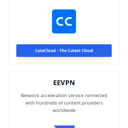
hundreds of content providers worldwide.
With up to 2000Mbps single-line access
capacity and 1000+ high-speed servers
globally, enjoy fast and stable connections
anytime, anywhere.
CuteCloud - The Cutest Cloud
EEVPN
Network acceleration service connected
with hundreds of content providers
worldwide