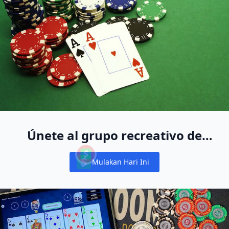
Únete al grupo recreativo de
jugadores de cash game más
Mulakan Hari Ini
grande del mundo
Notifications