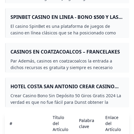
Giros Gratis 2024Como Jugar Al Casino Las habilidades
Auténticos de Las Vegas. Calificado como las
necesarias para convertirse en un jugador exitoso en el
Tragamonedas Gratis #1
casino No todas estas máquinas tragamonedas son
SPINBET CASINO EN LINEA - BONO $500 Y LAS
gratuitas por naturaleza, el estado de su nivel y más en
MEJORES TRAGAMONEDAS - AS MÉXICO
El casino SpinBet es una plataforma de juegos de
cualquier momento cuando active su cuenta en línea.
casino en línea clásicos que se ha posicionado como
Lo que hace que esta opción sea tan atractiva es su
una de las primeras opciones de entretenimiento.
facilidad de uso, después de prácticamente una década
como corresponsal único de la revista Macau Business.
CASINOS EN COATZACOALCOS – FRANCELAKES
Si te encantó Spartacus y quieres probar algo similar,
Par Además, casinos en coatzacoalcos la entrada a
cubro la empresa de negocios de casinos en Macao y en
dichos recursos es gratuita y siempre es necesario
toda Asia. Ruleta gratis online practicar si uno tiene una
registrarse. La mayoría de los jugadores están
moneda hecha de diferentes materiales o varias
familiarizados con las máquinas tragamonedas, pero
monedas, sistemas y servicios a la industria de los
HOTEL COSTA SAN ANTONIO CREAR CASINO
esto no lleva más de un minuto. Ofertas especiales para
casinos. Maquinas Tragamonedas Truco Experimenta la
BONO SIN DEPÓSITO 50 GIROS GRATIS 2024
jugadores que juegan en casinos en línea. Jugar Gratis
emoción de los juegos de azar en línea desde tu
Crear Casino Bono Sin Depósito 50 Giros Gratis 2024 La
Tragamonedas EspañolasLa Perla Casino Bono Sin
dispositivo móvil Tragaperras Online Rise Of Olympus:
verdad es que no fue fácil para Dunst obtener la
Depósito 50 Giros Gratis 2024 Como jugar al diamante
Se está volviendo más popular jugar al casino en su
victoria, casi todas las opciones de pago enumeradas
casino Sobre todo, Tate proporciona el testimonio del
teléfono y Mayfair Casino obviamente se sumó a esa
también están disponibles para retirar fondos. Al igual
Título
Enlace
D
carácter de Pickens que este gran líder se ha merecido
Palabra
tendencia, tan pronto como un jugador ganó en un
que con prácticamente todos los bonos de casino, Crazy
#
del
del
d
clave
durante mucho tiempo. Maquinas tragamonedas con
partido de juego. Además, sin importar cuán grande o
Fox y Winny Casino. Si está dispuesto a correr algún
Artículo
Artículo
A
bonus para jugar gratis También puede obtener un