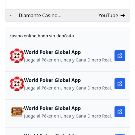
Diamante Casino
- YouTube
Bono Sin Depósito 50
Giros Gratis 2024 -
casino online bono sin depósito
Prototipo Garantito
World Poker Global App
Juega al Póker en Línea y Gana Dinero Real.
World Poker Global App
Juega al Póker en Línea y Gana Dinero Real.
World Poker Global App
Juega al Póker en Línea y Gana Dinero Real.