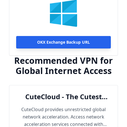
OKX Exchange Backup URL
Recommended VPN for
Global Internet Access
CuteCloud - The Cutest
Cloud
CuteCloud provides unrestricted global
network acceleration. Access network
acceleration services connected with