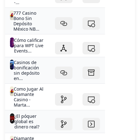
-...
777 Casino
Bono Sin
Depósito
México NB...
Cómo calificar
para WPT Live
Events...
Casinos de
bonificación
sin depósito
en...
Como Jugar Al
Diamante
Casino -
Marta...
¿El póquer
global es
dinero real?
Diamante