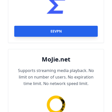
EEVPN
MoJie.net
Supports streaming media playback. No
limit on number of users. No expiration
time limit. No network speed limit.