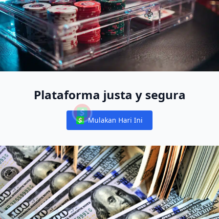
Plataforma justa y segura
Mulakan Hari Ini
Notifications