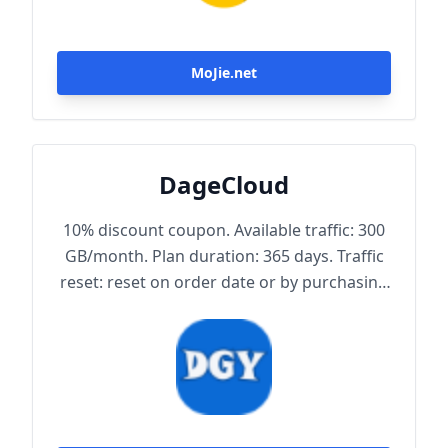
MoJie.net
DageCloud
10% discount coupon. Available traffic: 300
GB/month. Plan duration: 365 days. Traffic
reset: reset on order date or by purchasing
traffic package. Maximum achievable
bandwidth: 1000 Mbps. Node protocol:
Trojan.