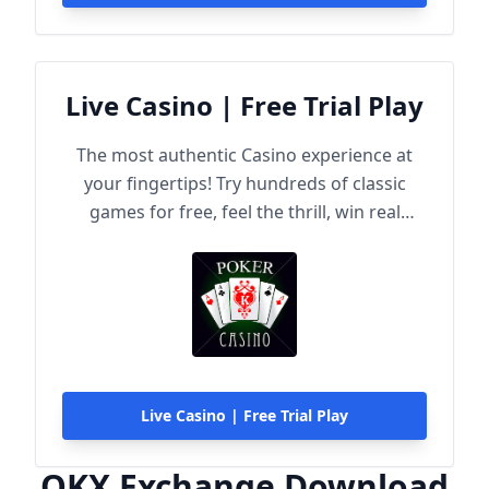
Live Casino | Free Trial Play
The most authentic Casino experience at
your fingertips! Try hundreds of classic
games for free, feel the thrill, win real
rewards!
Live Casino | Free Trial Play
OKX Exchange Download