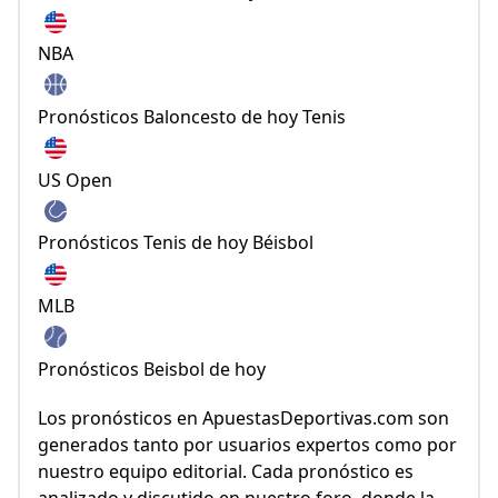
NBA
Pronósticos Baloncesto de hoy Tenis
US Open
Pronósticos Tenis de hoy Béisbol
MLB
Pronósticos Beisbol de hoy
Los pronósticos en ApuestasDeportivas.com son
generados tanto por usuarios expertos como por
nuestro equipo editorial. Cada pronóstico es
analizado y discutido en nuestro foro, donde la