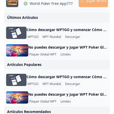
Jugar ahora
World Poker Free App777
Últimos Artículos
Cómo descargar WPTGO y comenzar Cómo descargar WPTGO y empezar a jugar al póquer online Comenzar a utilizar WPTGO, la plataforma de póquer en línea asociada con el World Poker Tour, es simple y rápido. Siga estos sencillos pasos para descargar el software y configurar su cuenta. Paso 1: Descargue la aplicación WPTGO Para comenzar, haga clic en el botón Descargar ahora en el sitio web de WPTGO. Esta acción iniciará la descarga del software de póquer a su computadora.
WPTGO
WPT Mundial
Descargar
No puedes descargar y jugar WPT Poker Global en los siguientes países y regiones WPT Global Poker es accesible para jugadores en más de 100 países, pero existen restricciones específicas basadas en las regulaciones locales. Por qué no puedes descargar y jugar WPT Poker Global en los siguientes países y regiones Países donde WPT Global es accesible Los jugadores pueden registrarse y descargar WPT Global desde las siguientes regiones: América Latina: Brasil, Argentina, Chile, Costa Rica y varios otros países. Asia: India, Japón, Malasia, Corea del Sur y más.
Póquer Global WPT
Límites
Artículos Populares
Cómo descargar WPTGO y comenzar Cómo descargar WPTGO y empezar a jugar al póquer online Comenzar a utilizar WPTGO, la plataforma de póquer en línea asociada con el World Poker Tour, es simple y rápido. Siga estos sencillos pasos para descargar el software y configurar su cuenta. Paso 1: Descargue la aplicación WPTGO Para comenzar, haga clic en el botón Descargar ahora en el sitio web de WPTGO. Esta acción iniciará la descarga del software de póquer a su computadora.
WPTGO
WPT Mundial
Descargar
No puedes descargar y jugar WPT Poker Global en los siguientes países y regiones WPT Global Poker es accesible para jugadores en más de 100 países, pero existen restricciones específicas basadas en las regulaciones locales. Por qué no puedes descargar y jugar WPT Poker Global en los siguientes países y regiones Países donde WPT Global es accesible Los jugadores pueden registrarse y descargar WPT Global desde las siguientes regiones: América Latina: Brasil, Argentina, Chile, Costa Rica y varios otros países. Asia: India, Japón, Malasia, Corea del Sur y más.
Póquer Global WPT
Límites
Artículos Recomendados