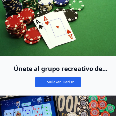
Únete al grupo recreativo de
jugadores de cash game más
Mulakan Hari Ini
grande del mundo
Notifications