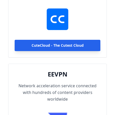
hundreds of content providers worldwide.
With up to 2000Mbps single-line access
capacity and 1000+ high-speed servers
globally, enjoy fast and stable connections
anytime, anywhere.
CuteCloud - The Cutest Cloud
EEVPN
Network acceleration service connected
with hundreds of content providers
worldwide