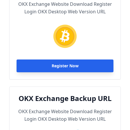
OKX Exchange Website Download Register
Login OKX Desktop Web Version URL
Register Now
OKX Exchange Backup URL
OKX Exchange Website Download Register
Login OKX Desktop Web Version URL