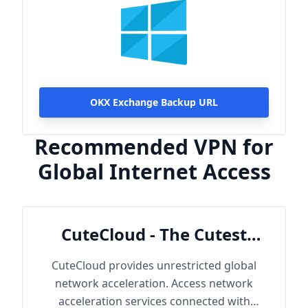
OKX Exchange Backup URL
Recommended VPN for
Global Internet Access
CuteCloud - The Cutest
Cloud
CuteCloud provides unrestricted global
network acceleration. Access network
acceleration services connected with