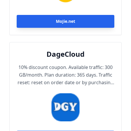
MoJie.net
DageCloud
10% discount coupon. Available traffic: 300
GB/month. Plan duration: 365 days. Traffic
reset: reset on order date or by purchasing
traffic package. Maximum achievable
bandwidth: 1000 Mbps. Node protocol:
Trojan.