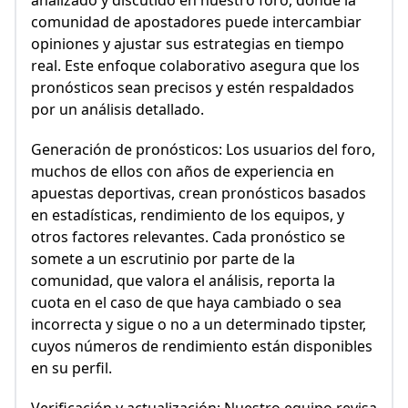
comunidad de apostadores puede intercambiar
opiniones y ajustar sus estrategias en tiempo
real. Este enfoque colaborativo asegura que los
pronósticos sean precisos y estén respaldados
por un análisis detallado.
Generación de pronósticos: Los usuarios del foro,
muchos de ellos con años de experiencia en
apuestas deportivas, crean pronósticos basados
en estadísticas, rendimiento de los equipos, y
otros factores relevantes. Cada pronóstico se
somete a un escrutinio por parte de la
comunidad, que valora el análisis, reporta la
cuota en el caso de que haya cambiado o sea
incorrecta y sigue o no a un determinado tipster,
cuyos números de rendimiento están disponibles
en su perfil.
Verificación y actualización: Nuestro equipo revisa