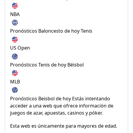
NBA
Pronósticos Baloncesto de hoy Tenis
US Open
Pronósticos Tenis de hoy Béisbol
MLB
Pronósticos Beisbol de hoy Estás intentando
acceder a una web que ofrece información de
juegos de azar, apuestas, casinos y póker.
Esta web es únicamente para mayores de edad.