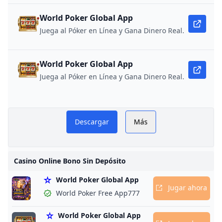
World Poker Global App
Juega al Póker en Línea y Gana Dinero Real.
World Poker Global App
Juega al Póker en Línea y Gana Dinero Real.
Descargar
Más
s
n
Casino Online Bono Sin Depósito
s
World Poker Global App
Jugar ahora
World Poker Free App777
World Poker Global App