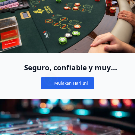
Seguro, confiable y muy
divertido
Mulakan Hari Ini
Notifications