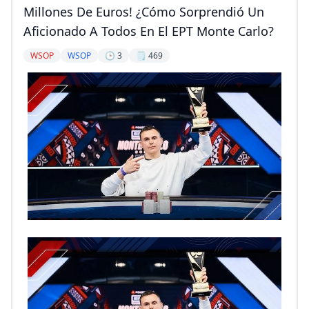
Millones De Euros! ¿Cómo Sorprendió Un
Aficionado A Todos En El EPT Monte Carlo?
WSOP
WSOP
🕒 3
🗒️ 469