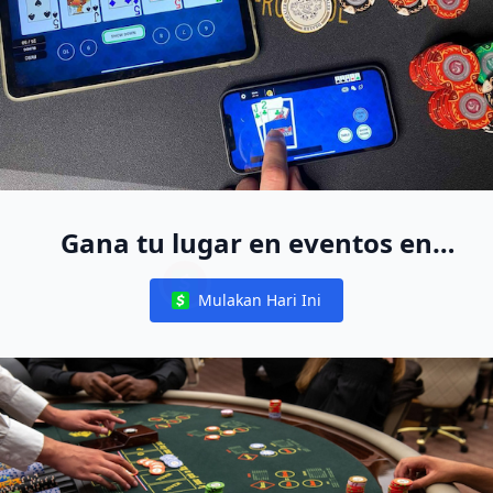
Gana tu lugar en eventos en
vivo del World Poker Free App
Mulakan Hari Ini
alrededor del mundo
Notifications