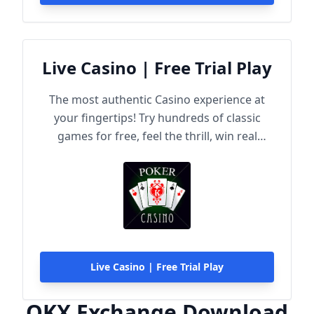
Live Casino | Free Trial Play
The most authentic Casino experience at
your fingertips! Try hundreds of classic
games for free, feel the thrill, win real
rewards!
Live Casino | Free Trial Play
OKX Exchange Download