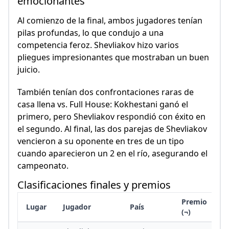
emocionantes
Al comienzo de la final, ambos jugadores tenían
pilas profundas, lo que condujo a una
competencia feroz. Shevliakov hizo varios
pliegues impresionantes que mostraban un buen
juicio.
También tenían dos confrontaciones raras de
casa llena vs. Full House: Kokhestani ganó el
primero, pero Shevliakov respondió con éxito en
el segundo. Al final, las dos parejas de Shevliakov
vencieron a su oponente en tres de un tipo
cuando aparecieron un 2 en el río, asegurando el
campeonato.
Clasificaciones finales y premios
Premio
Lugar
Jugador
País
(¬)