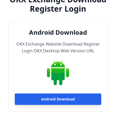
Register Login
Android Download
OKX Exchange Website Download Register
Login OKX Desktop Web Version URL
Android Download