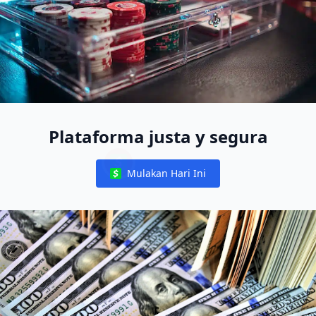
Plataforma justa y segura
Mulakan Hari Ini
Notifications