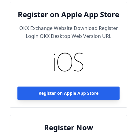
Register on Apple App Store
OKX Exchange Website Download Register
Login OKX Desktop Web Version URL
Register on Apple App Store
Register Now