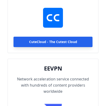
hundreds of content providers worldwide.
With up to 2000Mbps single-line access
capacity and 1000+ high-speed servers
globally, enjoy fast and stable connections
anytime, anywhere.
CuteCloud - The Cutest Cloud
EEVPN
Network acceleration service connected
with hundreds of content providers
worldwide