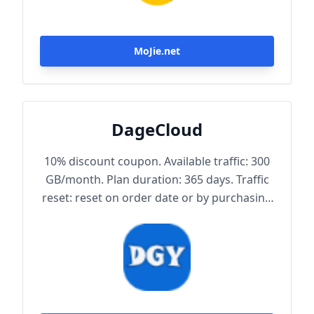
MoJie.net
DageCloud
10% discount coupon. Available traffic: 300
GB/month. Plan duration: 365 days. Traffic
reset: reset on order date or by purchasing
traffic package. Maximum achievable
bandwidth: 1000 Mbps. Node protocol:
Trojan.