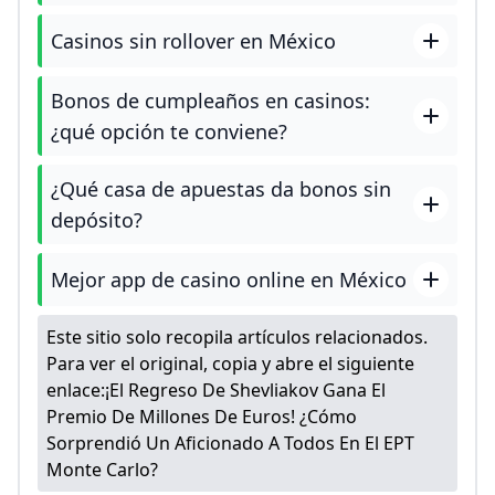
Casinos sin rollover en México
Bonos de cumpleaños en casinos:
¿qué opción te conviene?
¿Qué casa de apuestas da bonos sin
depósito?
Mejor app de casino online en México
Este sitio solo recopila artículos relacionados.
Para ver el original, copia y abre el siguiente
enlace:
¡El Regreso De Shevliakov Gana El
Premio De Millones De Euros! ¿Cómo
Sorprendió Un Aficionado A Todos En El EPT
Monte Carlo?