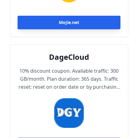
MoJie.net
DageCloud
10% discount coupon. Available traffic: 300
GB/month. Plan duration: 365 days. Traffic
reset: reset on order date or by purchasing
traffic package. Maximum achievable
bandwidth: 1000 Mbps. Node protocol:
Trojan.