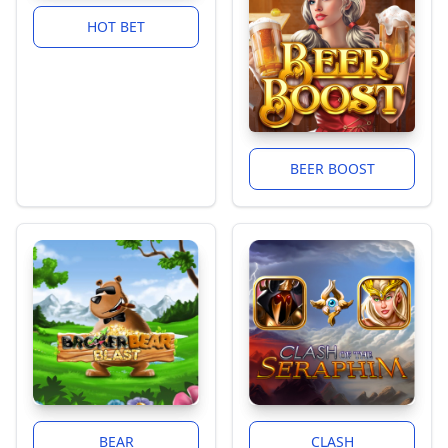
HOT BET
BEER BOOST
BEAR
CLASH