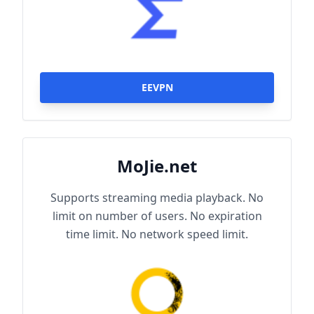
EEVPN
MoJie.net
Supports streaming media playback. No
limit on number of users. No expiration
time limit. No network speed limit.