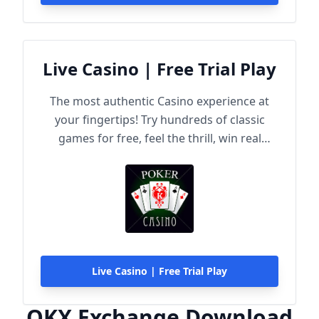
Live Casino | Free Trial Play
The most authentic Casino experience at
your fingertips! Try hundreds of classic
games for free, feel the thrill, win real
rewards!
Live Casino | Free Trial Play
OKX Exchange Download