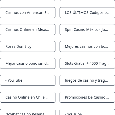
Casinos con American Express en 2024: Rápido y Confiable
LOS ÚLTIMOS Códigos para Bonos de Casino Sin Deposito de EEUU Octubre 2024
Notifications
Notifications
Casinos Online en México con Bonos sin Depósito 2024
Spin Casino México - Juega con Bono sin Depósito
Notifications
Notifications
Rosas Don Eloy
Mejores casinos con bonos sin depósito en México - Consigue pesos por registrarte - AS México
Notifications
Notifications
Mejor casino bono sin depósito en México - Octubre 2024
Slots Gratis: + 4000 Tragamonedas Sin Descargar
Notifications
Notifications
- YouTube
Juegos de casino y tragamonedas más populares >> Juega gratis
Notifications
Notifications
Casino Online en Chile 50 Giros Gratis ¡Regístrate en PlayUZU
Promociones De Casino Online Sin Rollover Fundalor Mexico
Notifications
Notifications
Novibet casino Reseña juegos y bono de bienvenida - Gainblers
- YouTube