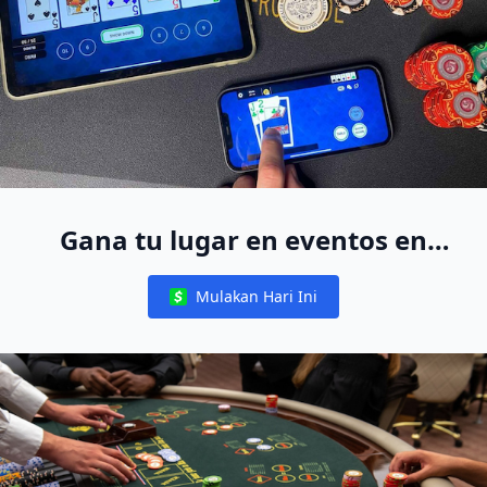
Gana tu lugar en eventos en
vivo del World Poker Free App
Mulakan Hari Ini
alrededor del mundo
Notifications