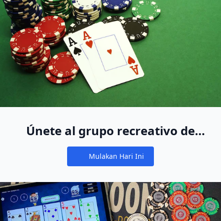
Únete al grupo recreativo de
jugadores de cash game más
Mulakan Hari Ini
grande del mundo
Notifications