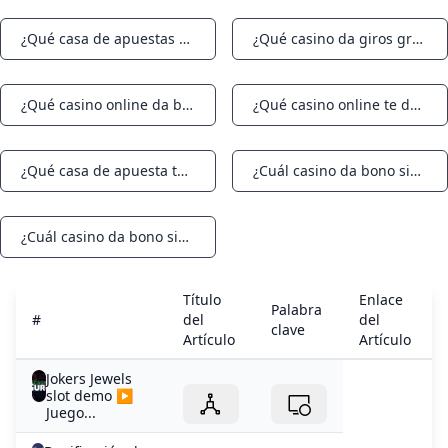
¿Qué casa de apuestas da bonos sin depósito?
¿Qué casino da giros gratis?
Notifications
Notifications
¿Qué casino online da bono de bienvenida?
¿Qué casino online te da bono sin depósito?
Notifications
Notifications
¿Qué casa de apuesta te da bono de bienvenida sin depósito?
¿Cuál casino da bono sin depósito?
Notifications
Notifications
¿Cuál casino da bono sin depósito?
Notifications
Título
Enlace
Palabra
#
del
del
clave
Artículo
Artículo
Jokers Jewels
slot demo ▶
Juego...