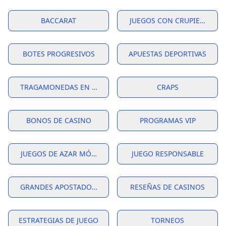
BACCARAT
JUEGOS CON CRUPIER EN V
BOTES PROGRESIVOS
APUESTAS DEPORTIVAS
TRAGAMONEDAS EN LÍNEA
CRAPS
BONOS DE CASINO
PROGRAMAS VIP
JUEGOS DE AZAR MÓVILES
JUEGO RESPONSABLE
GRANDES APOSTADORES
RESEÑAS DE CASINOS
ESTRATEGIAS DE JUEGO
TORNEOS