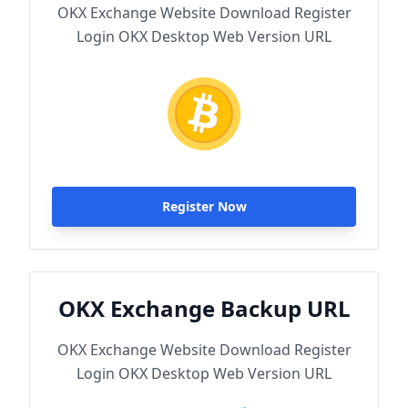
OKX Exchange Website Download Register
Login OKX Desktop Web Version URL
Register Now
OKX Exchange Backup URL
OKX Exchange Website Download Register
Login OKX Desktop Web Version URL