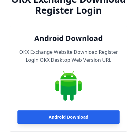
Register Login
Android Download
OKX Exchange Website Download Register
Login OKX Desktop Web Version URL
Android Download