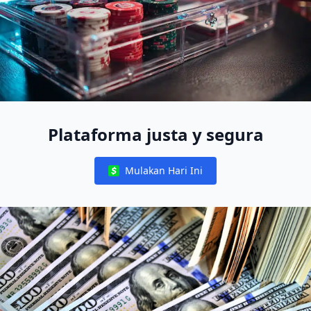
Plataforma justa y segura
Mulakan Hari Ini
Notifications