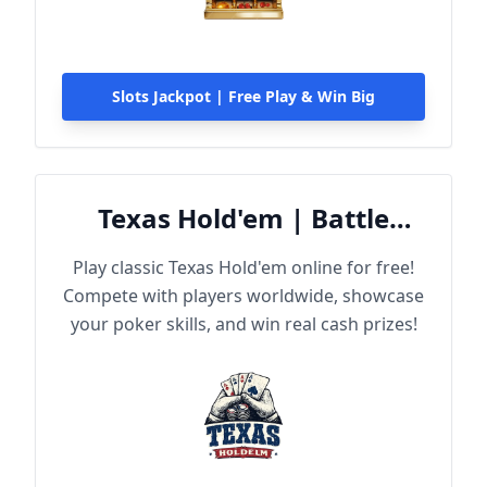
Slots Jackpot | Free Play & Win Big
Texas Hold'em | Battle
Online
Play classic Texas Hold'em online for free!
Compete with players worldwide, showcase
your poker skills, and win real cash prizes!