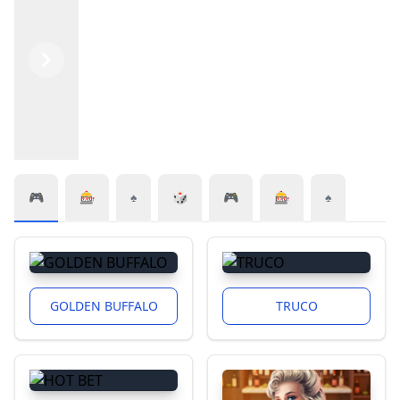
Previous
Next
🎮
🎰
♠️
🎲
🎮
🎰
♠️
GOLDEN BUFFALO
TRUCO