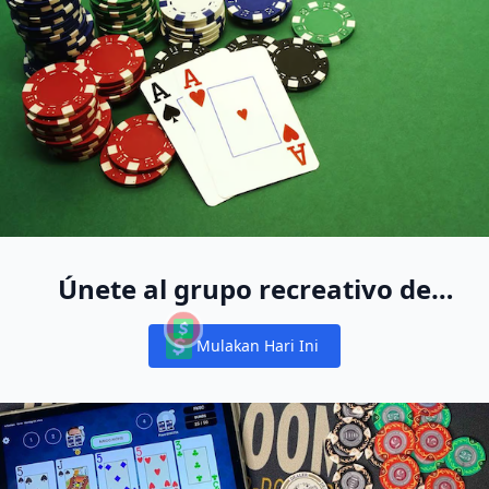
Únete al grupo recreativo de
jugadores de cash game más
Mulakan Hari Ini
grande del mundo
Notifications