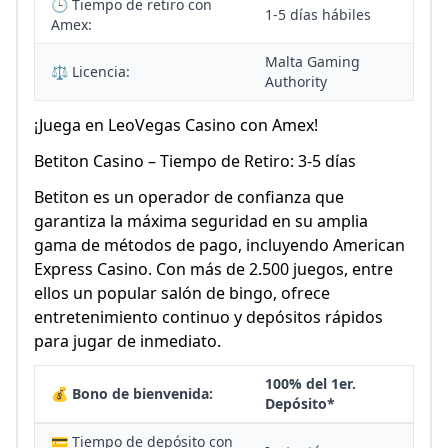
🕒 Tiempo de retiro con
1-5 días hábiles
Amex:
Malta Gaming
⚖️ Licencia:
Authority
¡Juega en LeoVegas Casino con Amex!
Betiton Casino – Tiempo de Retiro: 3-5 días
Betiton es un operador de confianza que
garantiza la máxima seguridad en su amplia
gama de métodos de pago, incluyendo American
Express Casino. Con más de 2.500 juegos, entre
ellos un popular salón de bingo, ofrece
entretenimiento continuo y depósitos rápidos
para jugar de inmediato.
100% del 1er.
💰 Bono de bienvenida:
Depósito*
💳 Tiempo de depósito con