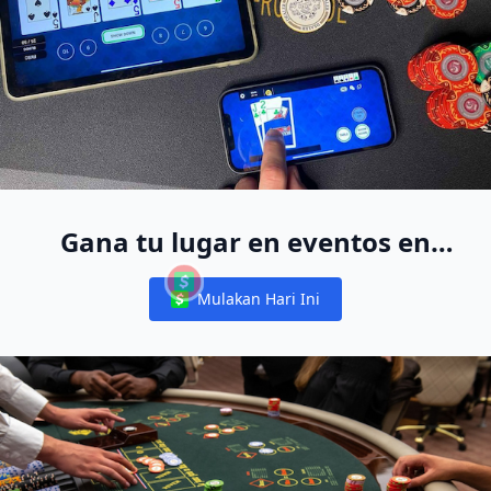
Gana tu lugar en eventos en
vivo del World Poker Free App
Mulakan Hari Ini
alrededor del mundo
Notifications