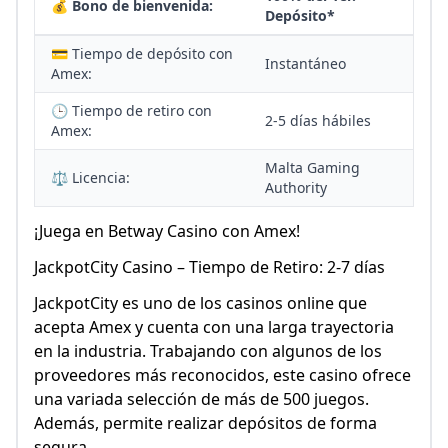
💰 Bono de bienvenida:
Depósito*
💳 Tiempo de depósito con
Instantáneo
Amex:
🕒 Tiempo de retiro con
2-5 días hábiles
Amex:
Malta Gaming
⚖️ Licencia:
Authority
¡Juega en Betway Casino con Amex!
JackpotCity Casino – Tiempo de Retiro: 2-7 días
JackpotCity es uno de los casinos online que
acepta Amex y cuenta con una larga trayectoria
en la industria. Trabajando con algunos de los
proveedores más reconocidos, este casino ofrece
una variada selección de más de 500 juegos.
Además, permite realizar depósitos de forma
segura.