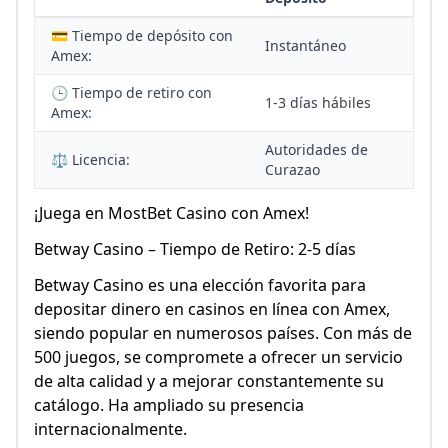
💳 Tiempo de depósito con
Instantáneo
Amex:
🕒 Tiempo de retiro con
1-3 días hábiles
Amex:
Autoridades de
⚖️ Licencia:
Curazao
¡Juega en MostBet Casino con Amex!
Betway Casino – Tiempo de Retiro: 2-5 días
Betway Casino es una elección favorita para
depositar dinero en casinos en línea con Amex,
siendo popular en numerosos países. Con más de
500 juegos, se compromete a ofrecer un servicio
de alta calidad y a mejorar constantemente su
catálogo. Ha ampliado su presencia
internacionalmente.