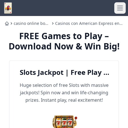
Ope
casino online bono
Casinos con American Express en
Home
sin depósito
2024: Rápido y Confiable
FREE Games to Play –
Download Now & Win Big!
Slots Jackpot | Free Play &
Win Big
Huge selection of free Slots with massive
jackpots! Spin now and win life-changing
prizes. Instant play, real excitement!