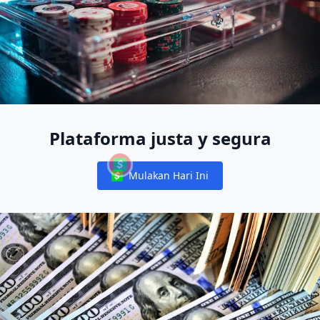
Plataforma justa y segura
Mulakan Hari Ini
Notifications