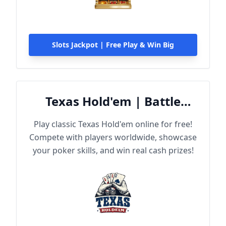
Slots Jackpot | Free Play & Win Big
Texas Hold'em | Battle
Online
Play classic Texas Hold'em online for free!
Compete with players worldwide, showcase
your poker skills, and win real cash prizes!