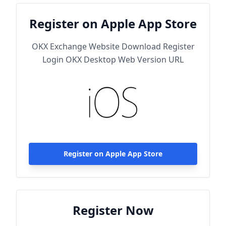
Register on Apple App Store
OKX Exchange Website Download Register
Login OKX Desktop Web Version URL
Register on Apple App Store
Register Now