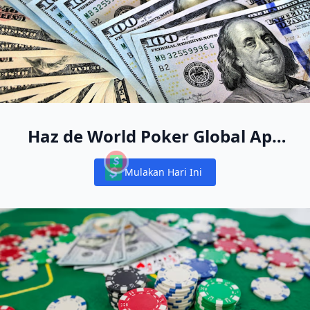
Haz de World Poker Global App
tu nuevo hogar de póker en
Mulakan Hari Ini
línea
Notifications