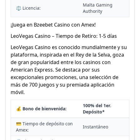
Malta Gaming
⚖️ Licencia:
Authority
¡Juega en Bzeebet Casino con Amex!
LeoVegas Casino – Tiempo de Retiro: 1-5 días
LeoVegas Casino es conocido mundialmente y su
plataforma, inspirada en el Rey de la Selva, goza
de gran popularidad entre los casinos con
American Express. Se destaca por sus
excepcionales promociones, una selección de
más de 700 juegos y su premiada aplicación
móvil.
100% del 1er.
💰 Bono de bienvenida:
Depósito*
💳 Tiempo de depósito con
Instantáneo
Amex: