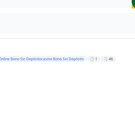
Online Bono Sin Depósitocasino Bono Sin Depósito
🕒 1
🗒️ 46