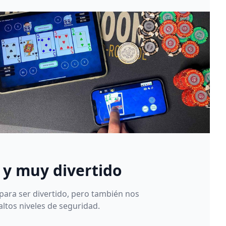
 y muy divertido
para ser divertido, pero también nos
altos niveles de seguridad.