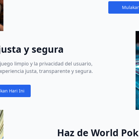
Mulakan
Notification
justa y segura
ego limpio y la privacidad del usuario,
periencia justa, transparente y segura.
kan Hari Ini
ions
Haz de World Pok