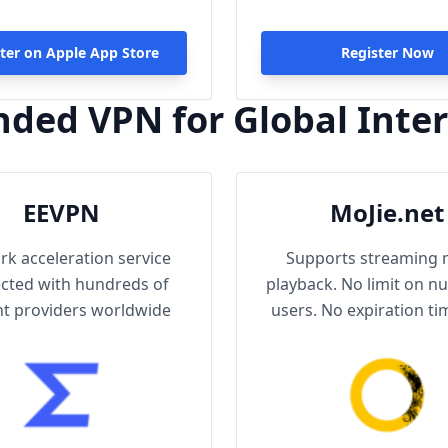
ter on Apple App Store
Register Now
ed VPN for Global Inter
EEVPN
MoJie.net
k acceleration service
Supports streaming 
cted with hundreds of
playback. No limit on n
t providers worldwide
users. No expiration tim
No network speed li