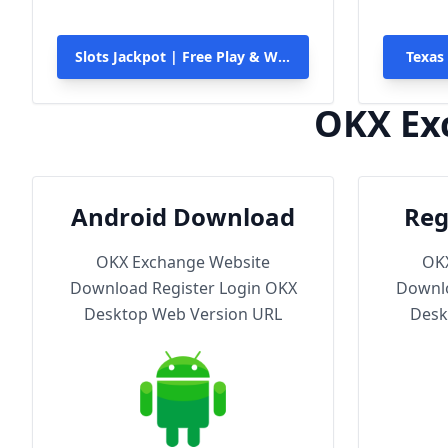
Slots Jackpot | Free Play & Win
Texas
Big
OKX Ex
Android Download
Reg
OKX Exchange Website
OK
Download Register Login OKX
Downlo
Desktop Web Version URL
Desk