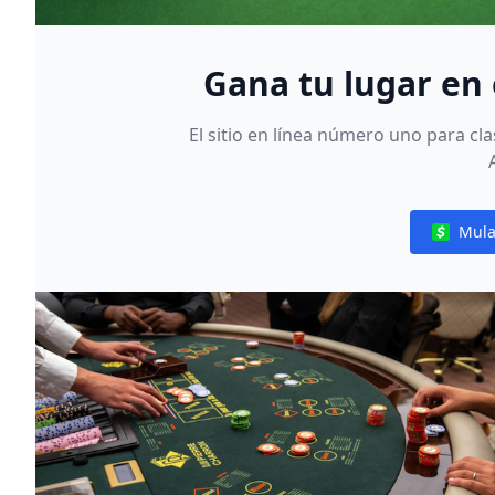
Gana tu lugar en 
World Poker Free
El sitio en línea número uno para cla
mu
Mula
Notificat