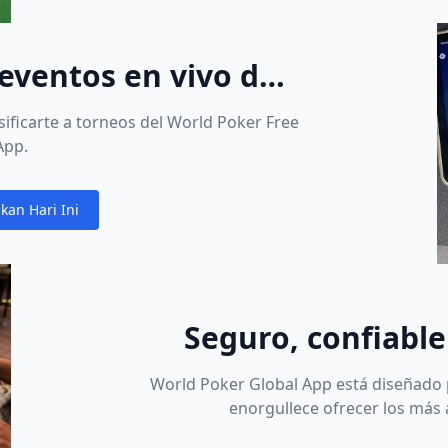
eventos en vivo del
 App alrededor del
sificarte a torneos del World Poker Free
ndo
App.
kan Hari Ini
ions
Seguro, confiable
World Poker Global App está diseñado 
enorgullece ofrecer los más 