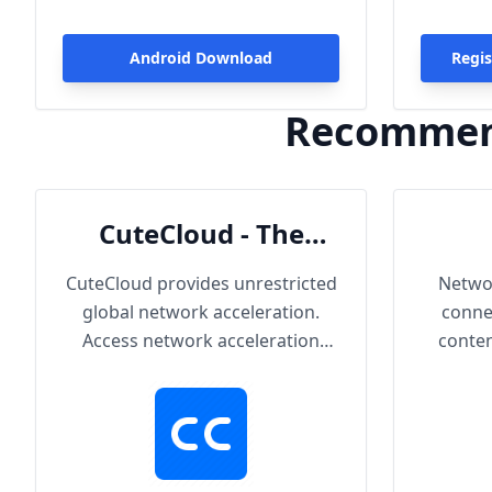
Android Download
Regis
Recommend
CuteCloud - The
Cutest Cloud
CuteCloud provides unrestricted
Networ
global network acceleration.
conne
Access network acceleration
conten
services connected with
hundreds of content providers
worldwide. With up to 2000Mbps
single-line access capacity and
1000+ high-speed servers