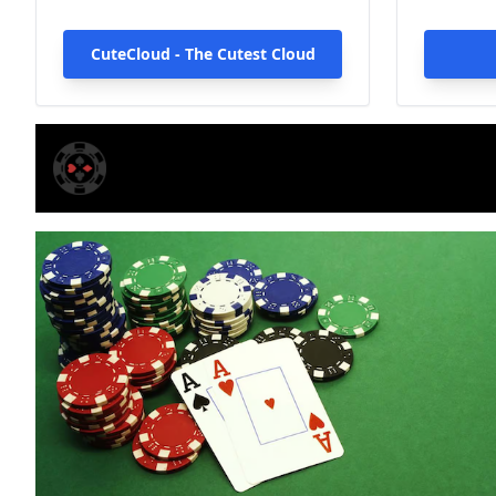
globally, enjoy fast and stable
connections anytime, anywhere.
CuteCloud - The Cutest Cloud