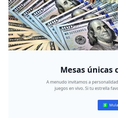
Mesas únicas 
A menudo invitamos a personalidad
juegos en vivo. Si tu estrella fa
oportunidad de co
Mula
Notificat