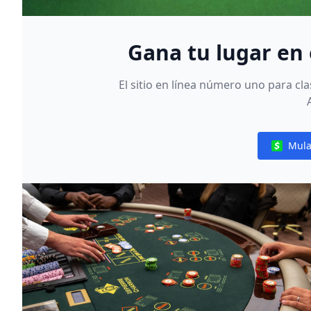
Gana tu lugar en 
World Poker Free
El sitio en línea número uno para cla
mu
Mula
Notificat