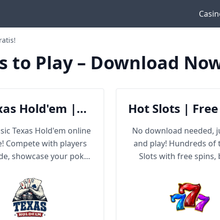
Casin
atis!
 to Play – Download Now
xas Hold'em |
Hot Slots | Free
attle Online
Online
ssic Texas Hold'em online
No download needed, ju
e! Compete with players
and play! Hundreds of
de, showcase your poker
Slots with free spins,
 and win real cash prizes!
rounds, and non-stop