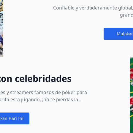
nuevo hogar de 
Confiable y verdaderamente global,
grand
Mulakan
Notification
con celebridades
es y streamers famosos de póker para
vorita está jugando, ¡no te pierdas la
mpetir e interactuar!
kan Hari Ini
ions