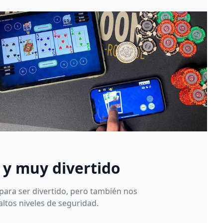
 y muy divertido
para ser divertido, pero también nos
altos niveles de seguridad.