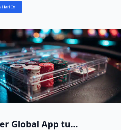
 Hari Ini
s
er Global App tu