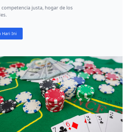
póker en línea
 competencia justa, hogar de los
es.
 Hari Ini
s