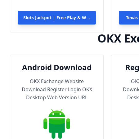
Slots Jackpot | Free Play & Win
Texas
Big
OKX Ex
Android Download
Reg
OKX Exchange Website
OK
Download Register Login OKX
Downlo
Desktop Web Version URL
Desk