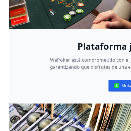
Plataforma 
WePoker está comprometido con el ju
garantizando que disfrutes de una ex
Mula
Notificat