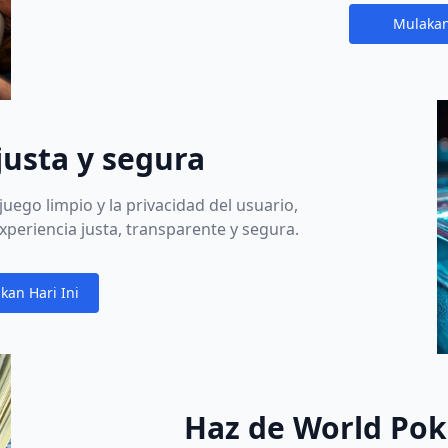
Mulakan
Notification
justa y segura
ego limpio y la privacidad del usuario,
periencia justa, transparente y segura.
kan Hari Ini
ions
Haz de World Pok