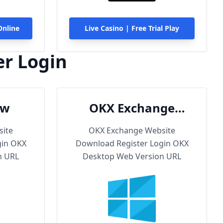
Online
Live Casino | Free Trial Play
r Login
ow
OKX Exchange
Backup URL
ite
OKX Exchange Website
gin OKX
Download Register Login OKX
n URL
Desktop Web Version URL