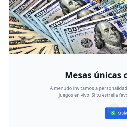
Mesas únicas 
A menudo invitamos a personalidad
juegos en vivo. Si tu estrella fa
oportunidad de co
Mula
Notificat