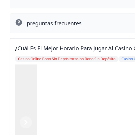
preguntas frecuentes
¿Cuál Es El Mejor Horario Para Jugar Al Casino 
Casino Online Bono Sin Depósitocasino Bono Sin Depósito
Casino 
Previous
Next