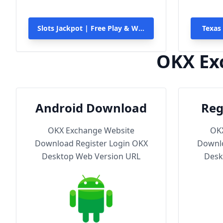
Slots Jackpot | Free Play & Win
Texas
Big
OKX Ex
Android Download
Reg
OKX Exchange Website
OK
Download Register Login OKX
Downlo
Desktop Web Version URL
Desk