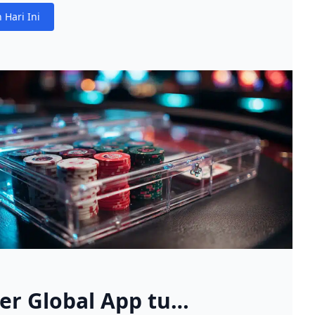
 Hari Ini
s
er Global App tu