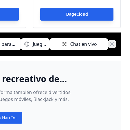
DageCloud
 para
Juego
Chat en vivo
Close ba
id
H5
 recreativo de
 game más grande
forma también ofrece divertidos
undo
uegos móviles, Blackjack y más.
 Hari Ini
s