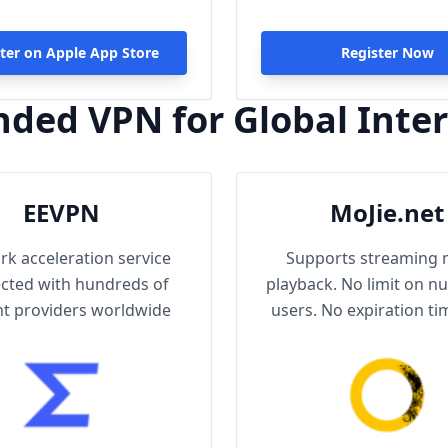
ter on Apple App Store
Register Now
ed VPN for Global Inter
EEVPN
MoJie.net
k acceleration service
Supports streaming 
cted with hundreds of
playback. No limit on n
t providers worldwide
users. No expiration tim
No network speed li