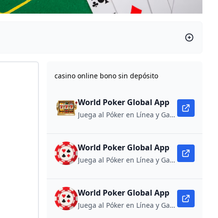
casino online bono sin depósito
World Poker Global App
Juega al Póker en Línea y Gana Dinero Real.
World Poker Global App
Juega al Póker en Línea y Gana Dinero Real.
World Poker Global App
Juega al Póker en Línea y Gana Dinero Real.