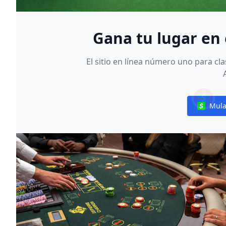
Gana tu lugar en 
World Poker Free
El sitio en línea número uno para cla
mu
Mula
Notificat