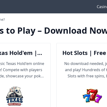
Casin
ine?
 to Play – Download Now
xas Hold'em |
Hot Slots | Free
attle Online
Online
ssic Texas Hold'em online
No download needed, ju
e! Compete with players
and play! Hundreds of
de, showcase your poker
Slots with free spins,
 and win real cash prizes!
rounds, and non-stop