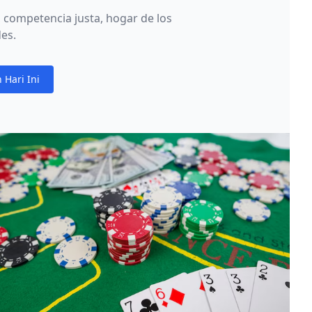
póker en línea
 competencia justa, hogar de los
es.
 Hari Ini
s