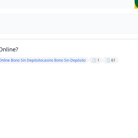
Online?
Online Bono Sin Depósitocasino Bono Sin Depósito
🕒 1
🗒️ 61