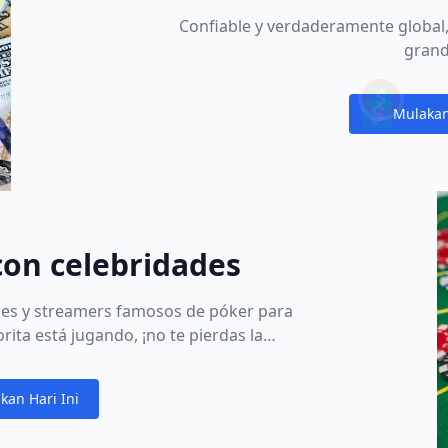
nuevo hogar de 
Confiable y verdaderamente global,
grand
Mulakan
Notification
con celebridades
es y streamers famosos de póker para
vorita está jugando, ¡no te pierdas la
mpetir e interactuar!
kan Hari Ini
ions